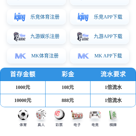
2026-05-24 13:52
55 次阅读
首页
/
体育焦点
在刚刚过去的这个周末，河北省五人制足球超级联赛
（“河北五超”）迎来了一场引人注目的焦点对决。当
终场哨声在石家庄的夜色中响起，比分定格在3:2，胜
负已分，但现场近千名球迷却久久不愿离去。这一
夜，石家庄的足球氛围被彻底点燃，而“河北五超”这
个承载着无数民间足球梦想的舞台，再次以最真实的
方式诠释了：胜负之外，皆是热爱。
草根舞台上的“巨星”光芒
“河北五超”的赛场上，没有身价千万的球星，也没有