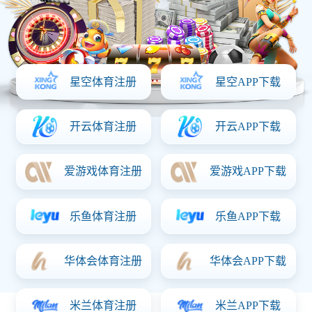
“河北五超”这一夜，胜负之外皆是
热爱