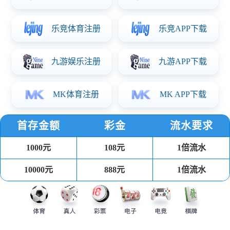
2026-05-29 18:38
62 次阅读
首页
/
体育焦点
中国台北羽毛球名将戴资颖的伤势恢复情况近期引发
广大球迷关注。据最新消息，这位世界级女单选手在
经历了一段时间的休整后，其大腿后侧拉伤已完全痊
愈，预计将在6月的新加坡公开赛上正式回归赛场。
这一消息无疑为即将到来的国际赛事增添了不少看
点，也让关心她状态的粉丝们松了一口气。
伤势恢复顺利，训练已步入正轨
戴资颖的大腿后侧拉伤源于此前在密集赛程中的一次
意外。作为常年征战巡回赛的顶尖选手，高强度对抗